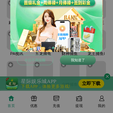
麻将胡了
麻将胡了2
赏金船长
赏金女王
PA视讯
五龙捕鱼
财神捕鱼
龙王捕鱼I
今日不再提醒
我知道了
星际娱乐城
APP
立即下载
龙王捕鱼II
天天捕鱼
金蟾捕鱼
德州扑克
下载APP，体验更多游戏!
首页
优惠
充值
提现
我的