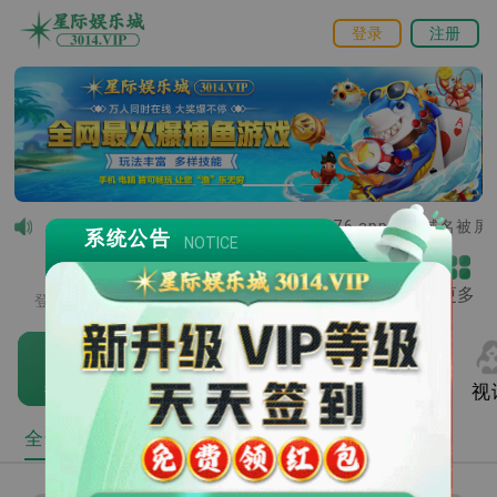
登录
注册
温馨提示：由于【076.app】主域名被屏蔽部
系统公告
NOTICE
登录
/
注册
VIP
推广赚钱
客服
更多
登录后才能查看余额
热门
电子
捕鱼
棋牌
视
全部
收藏